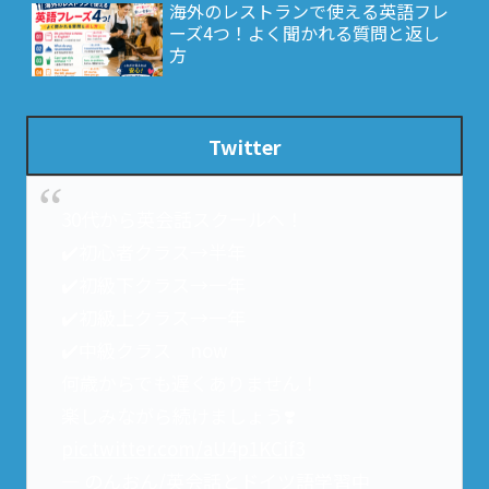
海外のレストランで使える英語フレ
ーズ4つ！よく聞かれる質問と返し
方
Twitter
30代から英会話スクールへ！
✔️初心者クラス→半年
✔️初級下クラス→一年
✔️初級上クラス→一年
✔️中級クラス now
何歳からでも遅くありません！
楽しみながら続けましょう❣️
pic.twitter.com/aU4p1KCif3
— のんおん/英会話とドイツ語学習中