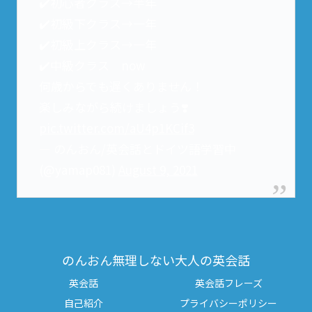
✔️初心者クラス→半年
✔️初級下クラス→一年
✔️初級上クラス→一年
✔️中級クラス now
何歳からでも遅くありません！
楽しみながら続けましょう❣️
pic.twitter.com/aU4p1KCif3
— のんおん/英会話とドイツ語学習中
(@yamap081)
August 9, 2021
のんおん無理しない大人の英会話
英会話
英会話フレーズ
自己紹介
プライバシーポリシー