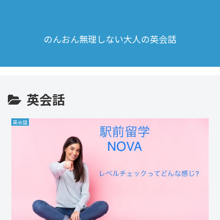
のんおん無理しない大人の英会話
英会話
英会話