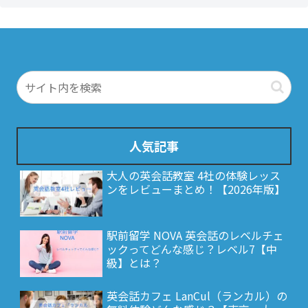
人気記事
大人の英会話教室 4社の体験レッス
ンをレビューまとめ！【2026年版】
駅前留学 NOVA 英会話のレベルチェ
ックってどんな感じ？レベル7【中
級】とは？
英会話カフェ LanCul（ランカル）の