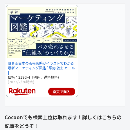
世界＆日本の販売戦略がイラストでわかる
最新マーケティング図鑑 [ 平野 敦士 カール
]
価格：2180円（税込、送料無料)
(2022/2/26時点)
楽天で購入
Cocoonでも検索上位は取れます！
詳しくは
こちらの
記事をどうぞ
！