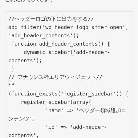
//ヘッダーロゴの下に出力をする//

add_filter('wp_header_logo_after_open', 
'add_header_contents');

 function add_header_contents() {

     dynamic_sidebar('add-header-
contents');

 }

// アナウンス枠エリアウィジェット//

if 
(function_exists('register_sidebar')) {

    register_sidebar(array(

            'name' => 'ヘッダー領域追加コ
ンテンツ',

            'id' => 'add-header-
contents',
