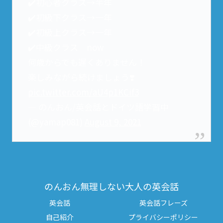
✔️初心者クラス→半年
✔️初級下クラス→一年
✔️初級上クラス→一年
✔️中級クラス now
何歳からでも遅くありません！
楽しみながら続けましょう❣️
pic.twitter.com/aU4p1KCif3
— のんおん/英会話とドイツ語学習中
(@yamap081)
August 9, 2021
のんおん無理しない大人の英会話
英会話
英会話フレーズ
自己紹介
プライバシーポリシー