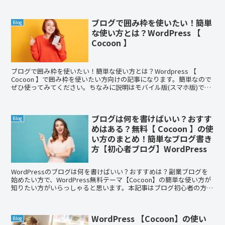
ブログで囲み枠を使いたい！簡単
Blog
な使い方とは？WordPress 【
Cocoon 】
ブログで囲み枠を使いたい！簡単な使い方とは？Wordpress 【
Cocoon 】で囲み枠を使いたい方向けの記事になります。簡単なので
ぜひ使ってみてください。ちなみに説明はモバイル版(スマホ版)で
す。
ブログは何を書けばいい？おすす
Blog
めはある？無料【 Cocoon 】の使
い方のまとめ！簡単なブログ書き
方【初心者ブログ】WordPress
WordPressのブログは何を書けばいい？おすすめは？副業ブログを
始めたい方で、WordPress無料テーマ【Cocoon】の簡単な使い方が
知りたい方がいらっしゃると思います。本記事はブログ初心者の方で
も簡単にCocoonの便利機能を使って、書き進められる内容です。ル
ーティーン化することで時短にもなります。モバイル版の説明なの
で、スマホから書くことも可能です。
WordPress 【Cocoon】の使い
Blog