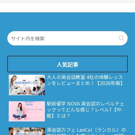
人気記事
大人の英会話教室 4社の体験レッス
ンをレビューまとめ！【2026年版】
駅前留学 NOVA 英会話のレベルチェ
ックってどんな感じ？レベル7【中
級】とは？
英会話カフェ LanCul（ランカル）の