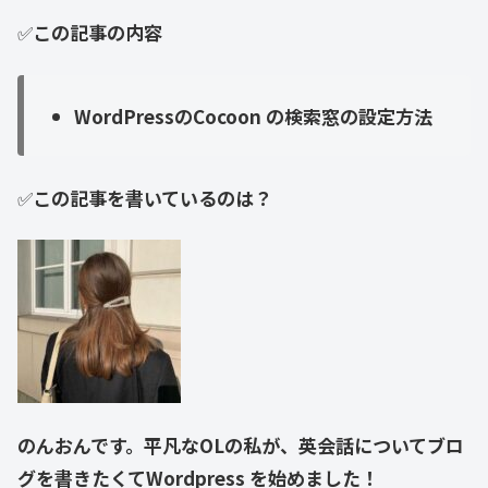
✅
この
記事の内容
WordPressのCocoon の検索窓の設定方法
✅
この記事を書いているのは？
のんおんです。平凡なOLの私が、
英会話
について
ブロ
グ
を
書きたくてWord
press
を
始めました
！