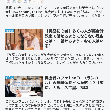
英語初心者でも続く！スケジュール帳を英語で書く簡単学習法【効果
大】How to study English ?英会話のおすすめの学習方法は、スケジ
ュール帳を英語で書くことです。英語手帳が売っています。どう書い
ていいか分からない方には、英語で手帳を書こうという本がおすすめ
です。
【英語初心者】多くの人が英会話
英会話
教室で話せるようにならない理由
とは！？話せるようになる人はい
る?
【英語初心者】多くの人が英会話教室で話せるようにならない理由と
は！？話せるようになる人はいる?英会話を学習しているみなさまへ
目標はありますか？こうなりたい！ということがある方が英語力アッ
プすると思います。今年も英語を勉強しましょう。
英会話カフェ LanCul（ランカ
英会話
ル）の無料体験どんな感じ？【東
京、大阪、名古屋、福岡】
英会話カフェLanCul（ランカル）の無料体験はどんな感じ？実際に行
ってきましたので体験談をまとめました！外国人スタッフと気軽に英
語を話すことができます。東京は新宿、渋谷、恵比寿、銀座、日比