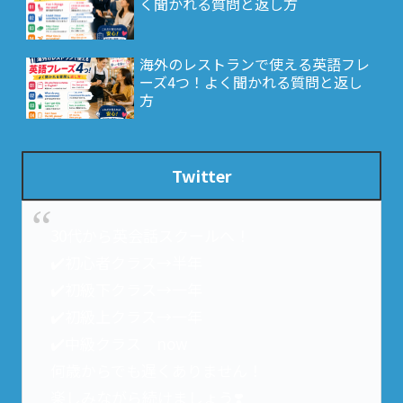
く聞かれる質問と返し方
海外のレストランで使える英語フレ
ーズ4つ！よく聞かれる質問と返し
方
Twitter
30代から英会話スクールへ！
✔️初心者クラス→半年
✔️初級下クラス→一年
✔️初級上クラス→一年
✔️中級クラス now
何歳からでも遅くありません！
楽しみながら続けましょう❣️