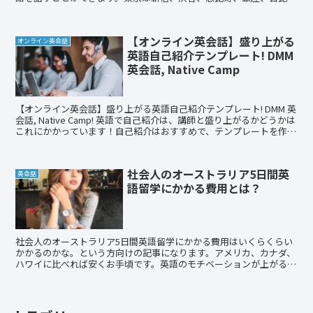
谷、下北沢西、六本木、池袋、二子玉川、自由が丘、お茶ノ水にあり
ます。他には、大阪梅田、難波、名古屋、福岡、札幌にもあります。
英語を話す機会がない方にはとてもおすすめです。
【オンライン英会話】盛り上がる
オンライン英会話
英語自己紹介テンプレート! DMM
英会話, Native Camp
【オンライン英会話】盛り上がる英語自己紹介テンプレート! DMM 英
会話, Native Camp! 英語で自己紹介は、講師と盛り上がるかどうかは
これにかかっています！自己紹介はおすすめで、テンプレートを作る
と毎回使えます！(例文ああります。)練習しておけば、自己紹介する
ときに緊張しなくなります！
社会人のオーストラリア5日間英
英会話
語留学にかかる費用とは？
社会人のオーストラリア5日間英語留学にかかる費用はいくらくらい
かかるのかな。という方向けの記事になります。アメリカ、カナダ、
ハワイに比べれば安くお手頃です。英語のモチベーションが上がるの
でぜひおすすめしたいです！