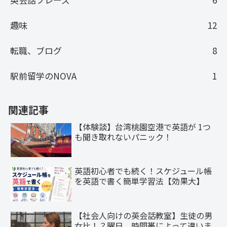
趣味
12
転職、ブログ
8
駅前留学のNOVA
1
関連記事
【体験談】台湾桃園空港で英語が 1つ
も聞き取れないパニック！
英語初心者でも続く！スケジュール帳
を英語で書く簡単学習法【効果大】
【社会人向けの英会話教室】生徒の男
女比！？曜日、時間帯によって違いま