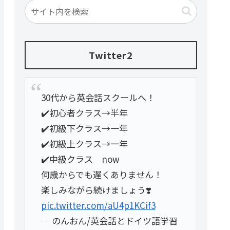
Twitter2
30代から英会話スクールへ！
✔️初心者クラス→半年
✔️初級下クラス→一年
✔️初級上クラス→一年
✔️中級クラス now
何歳からでも遅くありません！
楽しみながら続けましょう❣️
pic.twitter.com/aU4p1KCif3
— のんおん/英会話とドイツ語学習