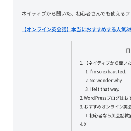
ネイティブから聞いた、初心者さんでも使えるフ
【オンライン英会話】本当におすすめする人気3
目
【ネイティブから聞い
I’m so exhausted.
No wonder why.
I felt that way.
WordPressブログは
おすすめオンライン英
初心者なら英会話教
X