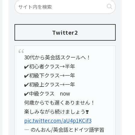
Twitter2
30代から英会話スクールへ！
✔️初心者クラス→半年
✔️初級下クラス→一年
✔️初級上クラス→一年
✔️中級クラス now
何歳からでも遅くありません！
楽しみながら続けましょう❣️
pic.twitter.com/aU4p1KCif3
— のんおん/英会話とドイツ語学習