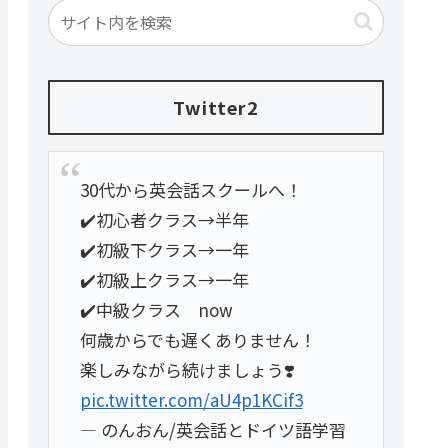
Twitter2
30代から英会話スクールへ！
✔️初心者クラス→半年
✔️初級下クラス→一年
✔️初級上クラス→一年
✔️中級クラス now
何歳からでも遅くありません！
楽しみながら続けましょう❣️
pic.twitter.com/aU4p1KCif3
— のんおん/英会話とドイツ語学習