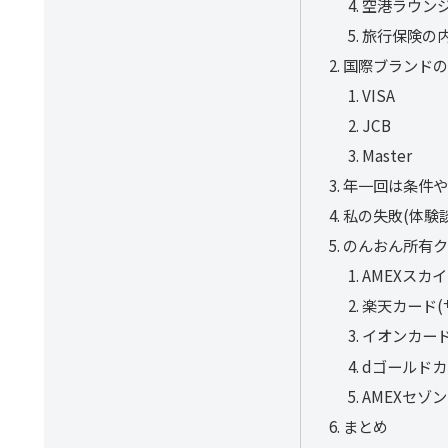
空港ラウン
旅行保険の
国際ブランド
VISA
JCB
Master
年一回は条件
私の失敗(体験談
のんおん所有
AMEXスカイ
楽天カード(
イオンカー
dゴールドカ
AMEXセゾ
まとめ