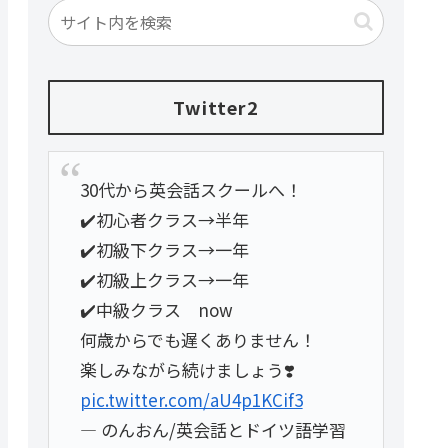
Twitter2
30代から英会話スクールへ！
✔️初心者クラス→半年
✔️初級下クラス→一年
✔️初級上クラス→一年
✔️中級クラス now
何歳からでも遅くありません！
楽しみながら続けましょう❣️
pic.twitter.com/aU4p1KCif3
— のんおん/英会話とドイツ語学習