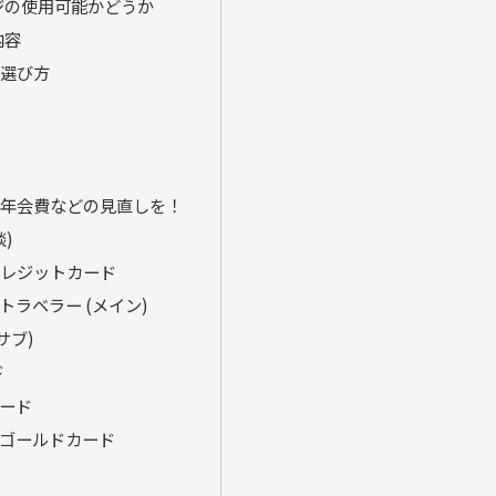
ジの使用可能かどうか
内容
の選び方
や年会費などの見直しを！
)
クレジットカード
トラベラー (メイン)
サブ)
ド
ード
ンゴールドカード