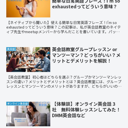
簡単な日常英語フレーズ！I’m so
exhaustedってどういう意味？
【ネイティブから聞いた】使える簡単な日常英語フレーズ！I’m so
exhaustedってどういう意味？この記事は、私が英会話教室のネイテ
ィブ先生やmeetupメンバーから学んだことを書いています。パッと
英語が出てこなかったりしますよね！そんなときにどうぞ！
英会話教室グループレッスン or
英会話
マンツーマン？どっちがいい？メ
リットとデメリットを解説！
【英会話教室】初心者はどちらを選ぶ？グループかマンツーマンレッ
スンの違い？メリットとデメリットとは？英会話教室には、グループ
レッスンとマンツーマンのメリットがありますが、どちらがいいのか
なとお悩みの方がいると思います。この記事はそのメリットとデメリ
ットについて書いています。どっちを選べばいいのか、それぞれに合
ったレッスン方法を探すとより早く上達すると思います。
【体験談】オンライン英会話 3
オンライン英会話
社 無料体験レッスンしてみた！
DMM英会話など