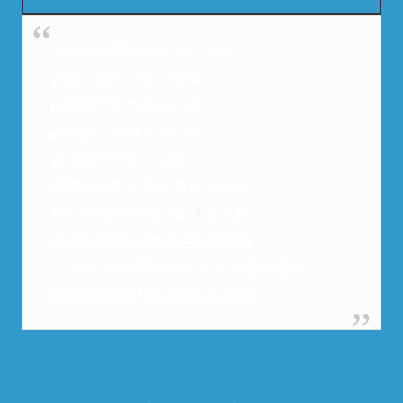
30代から英会話スクールへ！
✔️初心者クラス→半年
✔️初級下クラス→一年
✔️初級上クラス→一年
✔️中級クラス now
何歳からでも遅くありません！
楽しみながら続けましょう❣️
pic.twitter.com/aU4p1KCif3
— のんおん/英会話とドイツ語学習中
(@yamap081)
August 9, 2021