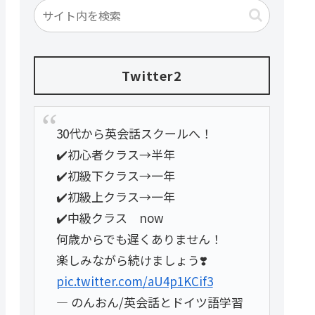
Twitter2
30代から英会話スクールへ！
✔️初心者クラス→半年
✔️初級下クラス→一年
✔️初級上クラス→一年
✔️中級クラス now
何歳からでも遅くありません！
楽しみながら続けましょう❣️
pic.twitter.com/aU4p1KCif3
— のんおん/英会話とドイツ語学習