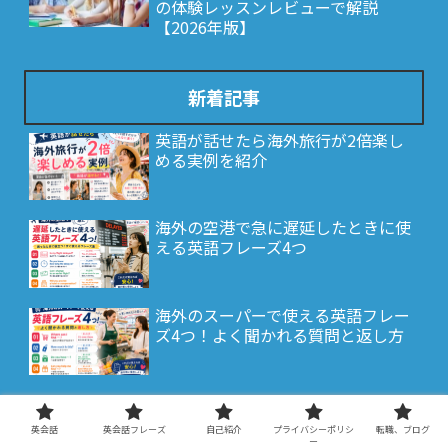
の体験レッスンレビューで解説
【2026年版】
新着記事
英語が話せたら海外旅行が2倍楽し
める実例を紹介
海外の空港で急に遅延したときに使
える英語フレーズ4つ
海外のスーパーで使える英語フレー
ズ4つ！よく聞かれる質問と返し方
機内で使える英語フレーズ4つ！よ
く聞かれる質問と返し方
英会話
英会話フレーズ
自己紹介
プライバシーポリシ
転職、ブログ
ー