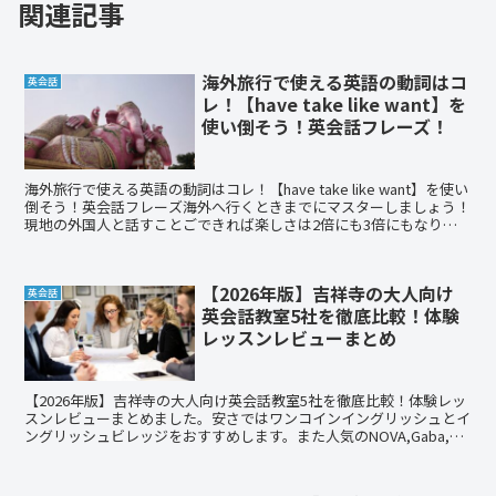
関連記事
海外旅行で使える英語の動詞はコ
英会話
レ！【have take like want】を
使い倒そう！英会話フレーズ！
海外旅行で使える英語の動詞はコレ！【have take like want】を使い
倒そう！英会話フレーズ海外へ行くときまでにマスターしましょう！
現地の外国人と話すことごできれば楽しさは2倍にも3倍にもなりま
す。
【2026年版】吉祥寺の大人向け
英会話
英会話教室5社を徹底比較！体験
レッスンレビューまとめ
【2026年版】吉祥寺の大人向け英会話教室5社を徹底比較！体験レッ
スンレビューまとめました。安さではワンコインイングリッシュとイ
ングリッシュビレッジをおすすめします。また人気のNOVA,Gaba,b
わたしの英会話もあり、仕事帰りや週末ッピングに来られる方に便利
な場所です。英語を継続するには場所は大事です！には実際に入会し
た、体験レッスンへ行っていますので参考になれば幸いです。