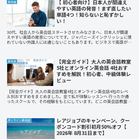
【 初心者向け】日本人が間違え
英会話
やすい英語の発音！まず直したい
単語4つ！知らないと恥ずかし
い！
30代、社会人から英会話スタートさせたみなさまへ、日本人が間違
えやすい英語の発音についてです。ジャパニーズイングリッシュに慣
れていない外国人には通じないこともあります。ビジネスで英語が必
要になった方や海外旅行で英語が話せるようになった方の参考になれ
ば幸いです。
【完全ガイド】大人の英会話教室
英会話
5社とオンライン英会話 4社おす
すめを解説！初心者、中級体験レ
ビュー
【完全ガイド】大人の英会話教室4社とオンライン英会話4社のレベ
ル別おすすめをまとめました。全て私が体験レッスンへ 行ったか通
ったスクールで、その経験をもとにしています。どこの英会話教室へ
行っていいか分からない方はぜひ参考にしてください。
レアジョブのキャンペーン、クー
オンライン英会話
ポンコード割引初月50%オフ【
2026年 8月31日まで】