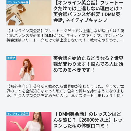
【オンライン英会話】フリートー
オンライン英会話
クだけでは上達しない理由とは？
英会話バランスが必要！DMM英
会話, ネイティブキャンプ
【オンライン英会話】フリートークだけでは上達しない理由とは？英
会話バランスが必要！DMM英会話, ネイティブキャンプ。オンライン
英会話はフリートークだけでは上達しないです！教材をやりつつ、イ
ンプットして、フリートークでアウトプットがベストです。バランス
よく学習しましょう！私のレビュー含め参考になれば嬉しいです。
英会話を始めたらどうなる？世界
英会話
観が変わります！悩んでる人は始
めてみるべきです！
【初心者向け】英会話を始めたら世界観が変わりました。今まで、世
界のことを全然知らなかった私が、色々と興味を持つようになりまし
た。社会人で英会話を始めたい人は、早くスタートしましょう！何歳
からでも遅くないです！
【 DMM英会話】のレッスンはど
オンライン英会話
んな感じ？【26000分以上】レッ
スンした私の体験口コミ！