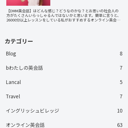
【DMM英会話】はどんな感じ？どうなのかな？とお思いの社会人の
方がたくさんいらっしゃるんではないかと思います。簡単に言うと、
26000分以上レッスンをしている私がおすすめするオンライン英会話
です！講師の質、DMM英会話自体の対応に不満は全くありません。
たまにあら？という講師もいますが、よろしければ参考にしてくださ
い。
カテゴリー
Blog
8
bわたしの英会話
7
Lancal
5
Travel
7
イングリッシュビレッジ
10
オンライン英会話
63