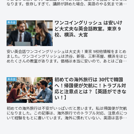
なります。依存しすぎて、講師が辞めた場合、英語のやる気まで消え
たらもったいないです。お気に入りの講師は複数作りましょう。
ワンコイングリッシュ は安いけ
英会話
ど大丈夫な英会話教室。東京 9
校、横浜、大宮
安い英会話ワンコイングリッシュは大丈夫！東京 9校他情報をまとめ
ました。ワンコイングリッシュは渋谷、新宿、三軒茶屋、横浜をはじ
めたくさんの教室があります。価格は本当に安いので、あとはご自身
に合うかどうかだけです。とりあえず、大変レッスンへ行ってみてく
ださい。友達紹介コードありますのでお使いください。
初めての海外旅行は 30代で韓国
英会話
へ！帰国便が欠航に！トラブル対
応と注意点とは？【英語ができな
い！】
初めての海外旅行は不安がいっぱいだと思います。私は帰国便が欠航
になりました。この記事は、海外旅行でのトラブル対応、注意点につ
いて経験をもとに書いています。海外に慣れていない、英語は苦手な
方におすすめの記事です！