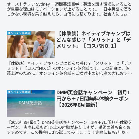
オーストラリア Sydney 一週間英語留学！英語を話す環境にいること
が重要な理由はモチベーションが上がることです。一日中英語を使う
しかない環境を乗り越えたら、自信にも繋がります。社会人にもおす
すめです！
【体験談】ネイティブキャンプは
オンライン英会話
どんな感じ？「メリット」と「デ
メリット」【コスパNO. 1】
【体験談】ネイティブキャンプはどんな感じ？「メリット」と「デメ
リット」【コスパNO. 1】のオンライン英会話です。この記事は、英
語上達のために、オンライン英会話をご検討中の初心者の方におすす
めの記事となっています。お得な入会キャンペーンもあります。
DMM英会話キャンペーン｜初月1
オンライン英会話
円から＋7日間無料体験クーポン
【2026年8月最新】
【2026年8月最新】DMM英会話キャンペーン｜1円＋7日間無料体験ク
ーポン。 実際に私も3年以上の経験がありますが、講師の質も良くお
すすめです。この機会にぜひ試してみましょう！実際に私も3年以上
の経験がありますが、講師の質も良くおすすめです。