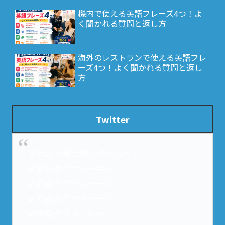
機内で使える英語フレーズ4つ！よ
く聞かれる質問と返し方
海外のレストランで使える英語フレ
ーズ4つ！よく聞かれる質問と返し
方
Twitter
30代から英会話スクールへ！
✔️初心者クラス→半年
✔️初級下クラス→一年
✔️初級上クラス→一年
✔️中級クラス now