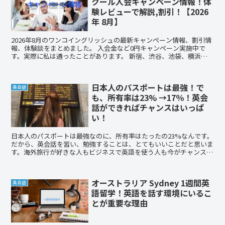
クール入会キャンペーン情報！体
験レビューで解説,割引！【2026
年 8月】
2026年8月のワンコイングリッシュの最新キャンペーン情報、割引情
報、体験談をまとめました。 入会金など0円キャンペーン実施中で
す。実際に私は通ったことがあります。 新宿、渋谷、池袋、横浜、
大宮などにある格安の英会話教室です。この機会にまずは体験レッス
ンから始めてみてください。初心者の方にもおすすめです。
日本人のパスポートは最強！で
英会話
も、所有率は23% →17％！英会
話ができればチャンスはいっぱ
い！
日本人のパスポートは最強なのに、所有率はたったの23%なんです。
だから、英会話を習い、勉強することは、とてもいいことだと思いま
す。海外旅行が好きな人もビジネスで英語を使う人も今がチャンスで
す！オンライン英会話や英会話スクールで英語学習することをおすす
めします。
オーストラリア Sydney 1週間英
英会話
語留学！英語を話す環境にいるこ
とが重要な理由