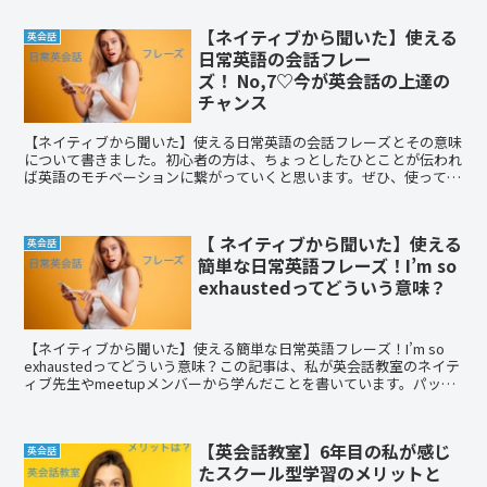
【ネイティブから聞いた】使える
英会話
日常英語の会話フレー
ズ！ No,7♡今が英会話の上達の
チャンス
【ネイティブから聞いた】使える日常英語の会話フレーズとその意味
について書きました。初心者の方は、ちょっとしたひとことが伝われ
ば英語のモチベーションに繋がっていくと思います。ぜひ、使ってみ
てください！
【 ネイティブから聞いた】使える
英会話
簡単な日常英語フレーズ！I’m so
exhaustedってどういう意味？
【ネイティブから聞いた】使える簡単な日常英語フレーズ！I’m so
exhaustedってどういう意味？この記事は、私が英会話教室のネイテ
ィブ先生やmeetupメンバーから学んだことを書いています。パッと
英語が出てこなかったりしますよね！そんなときにどうぞ！
【英会話教室】6年目の私が感じ
英会話
たスクール型学習のメリットと