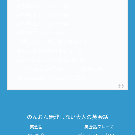
✔️初心者クラス→半年
✔️初級下クラス→一年
✔️初級上クラス→一年
✔️中級クラス now
何歳からでも遅くありません！
楽しみながら続けましょう❣️
pic.twitter.com/aU4p1KCif3
— のんおん/英会話とドイツ語学習中
(@yamap081)
August 9, 2021
のんおん無理しない大人の英会話
英会話
英会話フレーズ