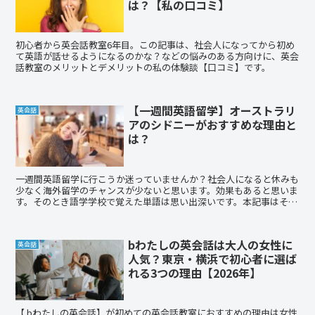
は？【私の口コミ】
初心者から英会話教室6年目。この記事は、社会人になってから初め
て英語が話せるようになるのかな？などの悩みのある方向けに、英会
話教室のメリットとデメリットの私の体験談【口コミ】です。
【一週間英語留学】オーストラリ
英会話
アのシドニーがおすすめな理由と
は？
一週間英語留学に行こうか迷っていませんか？社会人になると休みも
少なく海外留学のチャンスが少ないと思います。効果もあると思いま
す。そのとき語学学校で覚えた単語は思い出深いです。本記事はそん
な方向けに書きました。オーストラリアのシドニーなら安全でかつ時
差も少ないため、時差ぼけにならず、休み明けに辛いということもあ
りません。ぜひ検討してみてください！
bわたしの英会話は大人の女性に
英会話
人気？東京・横浜で初心者に選ば
れる3つの理由【2026年】
【 bわたしの英会話】が初めての英会話教室におすすめの理由は女性