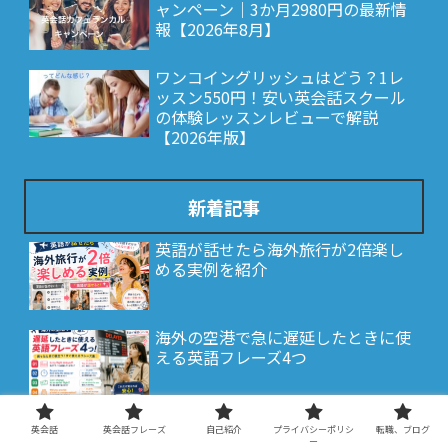
ャンペーン｜3か月2980円の最新情
報【2026年8月】
ワンコイングリッシュはどう？1レ
ッスン550円！安い英会話スクール
の体験レッスンレビューで解説
【2026年版】
新着記事
英語が話せたら海外旅行が2倍楽し
める実例を紹介
海外の空港で急に遅延したときに使
える英語フレーズ4つ
海外のスーパーで使える英語フレー
英会話
英会話フレーズ
自己紹介
プライバシーポリシ
転職、ブログ
ズ4つ！よく聞かれる質問と返し方
ー