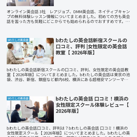
オンライン英会話 3社 レアジョブ、DMM英会話、ネイティブキャン
プの無料体験レッスン情報についてまとめました。初めての方も英会
話を習った方も気軽にどこからでも始められるのでおすすめです。ま
ずは各社無料体験レッスンがありますので、試してみてください！
bわたしの英会話新宿スクールの
bわたしの英会話
口コミ、評判 |女性限定の英会話
教室【 2026年版】
bわたしの英会話新宿スクールの口コミ、評判、女性限定の英会話教
室【 2026年版】についてまとめました。bわたしの英会話は東京の池
袋、渋谷、新宿、銀座など都内6校、横浜にある超格安マンツーマン
英会話教室です。実際に体験レッスンに行った私の記事もご紹介して
います。英会話を始めたい方も留学したい方もぜひ体験レッスンへ行
ってみてください。
bわたしの英会話 口コミ！横浜の
bわたしの英会話
女性限定スクール体験レビュー【
2026年版】
bわたしの英会話口コミ、評判は？bわたしの英会話 口コミ！横浜の
女性限定スクール【 2026年版】についてまとめました。bわたしの英