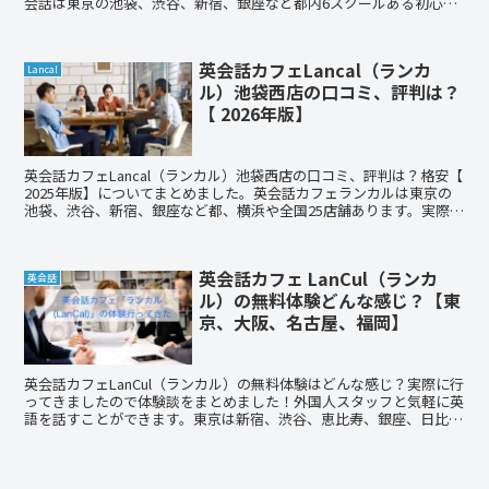
会話は東京の池袋、渋谷、新宿、銀座など都内6スクールある初心者
に特化した英会話教室です。
英会話カフェLancal（ランカ
Lancal
ル）池袋西店の口コミ、評判は？
【 2026年版】
英会話カフェLancal（ランカル）池袋西店の口コミ、評判は？格安【
2025年版】についてまとめました。英会話カフェランカルは東京の
池袋、渋谷、新宿、銀座など都、横浜や全国25店舗あります。実際に
体験レッスンに行った私の記事もご紹介しています。気軽に英会話し
たい方や留学帰り、ワーホリ帰りの方もぜひ体験レッスンへ行ってみ
てください。
英会話カフェ LanCul（ランカ
英会話
ル）の無料体験どんな感じ？【東
京、大阪、名古屋、福岡】
英会話カフェLanCul（ランカル）の無料体験はどんな感じ？実際に行
ってきましたので体験談をまとめました！外国人スタッフと気軽に英
語を話すことができます。東京は新宿、渋谷、恵比寿、銀座、日比
谷、下北沢西、六本木、池袋、二子玉川、自由が丘、お茶ノ水にあり
ます。他には、大阪梅田、難波、名古屋、福岡、札幌にもあります。
英語を話す機会がない方にはとてもおすすめです。