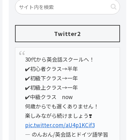
Twitter2
30代から英会話スクールへ！
✔️初心者クラス→半年
✔️初級下クラス→一年
✔️初級上クラス→一年
✔️中級クラス now
何歳からでも遅くありません！
楽しみながら続けましょう❣️
pic.twitter.com/aU4p1KCif3
— のんおん/英会話とドイツ語学習