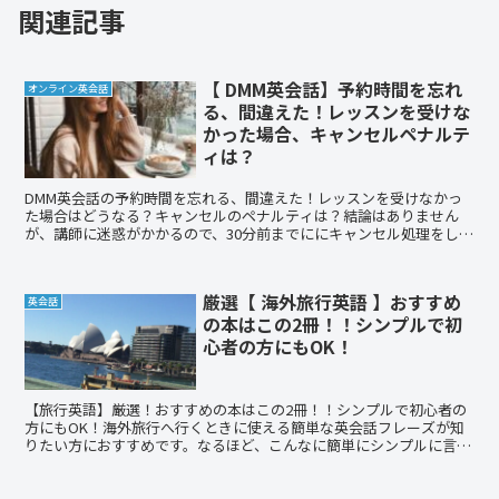
関連記事
【 DMM英会話】予約時間を忘れ
オンライン英会話
る、間違えた！レッスンを受けな
かった場合、キャンセルペナルテ
ィは？
DMM英会話の予約時間を忘れる、間違えた！レッスンを受けなかっ
た場合はどうなる？キャンセルのペナルティは？結論はありません
が、講師に迷惑がかかるので、30分前までににキャンセル処理をしま
しょう。
厳選【 海外旅行英語 】おすすめ
英会話
の本はこの2冊！！シンプルで初
心者の方にもOK！
【旅行英語】厳選！おすすめの本はこの2冊！！シンプルで初心者の
方にもOK！海外旅行へ行くときに使える簡単な英会話フレーズが知
りたい方におすすめです。なるほど、こんなに簡単にシンプルに言え
ばいいのかと感じると思います。また、海外旅行前にオンライン英会
話を試すのもおすすめです。1か月単位で気軽に始められます。