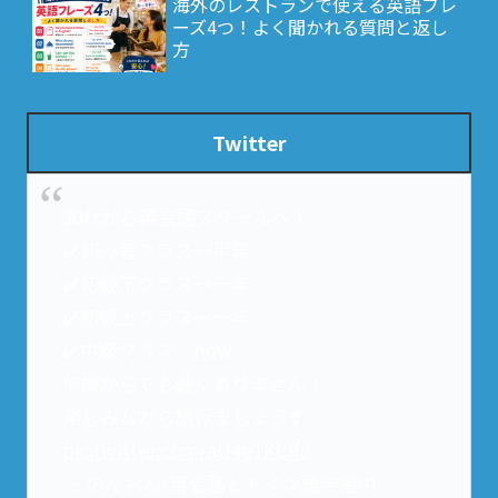
海外のレストランで使える英語フレ
ーズ4つ！よく聞かれる質問と返し
方
Twitter
30代から英会話スクールへ！
✔️初心者クラス→半年
✔️初級下クラス→一年
✔️初級上クラス→一年
✔️中級クラス now
何歳からでも遅くありません！
楽しみながら続けましょう❣️
pic.twitter.com/aU4p1KCif3
— のんおん/英会話とドイツ語学習中