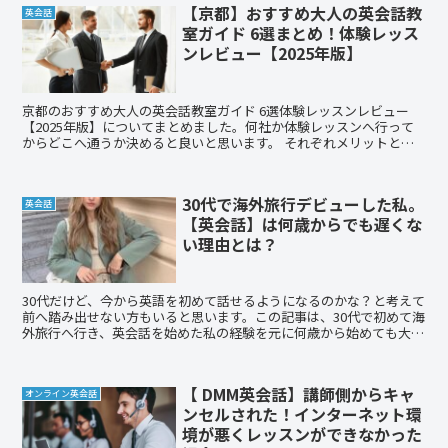
【京都】おすすめ大人の英会話教
英会話
室ガイド 6選まとめ！体験レッス
ンレビュー【2025年版】
京都のおすすめ大人の英会話教室ガイド 6選体験レッスンレビュー
【2025年版】についてまとめました。何社か体験レッスンへ行って
からどこへ通うか決めると良いと思います。 それぞれメリットとデ
メリットがあります。
30代で海外旅行デビューした私。
英会話
【英会話】は何歳からでも遅くな
い理由とは？
30代だけど、今から英語を初めて話せるようになるのかな？と考えて
前へ踏み出せない方もいると思います。この記事は、30代で初めて海
外旅行へ行き、英会話を始めた私の経験を元に何歳から始めても大丈
夫という内容です。一緒に英語を初めて見ませんか?
【 DMM英会話】講師側からキャ
オンライン英会話
ンセルされた！インターネット環
境が悪くレッスンができなかった