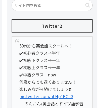
Twitter2
30代から英会話スクールへ！
✔️初心者クラス→半年
✔️初級下クラス→一年
✔️初級上クラス→一年
✔️中級クラス now
何歳からでも遅くありません！
楽しみながら続けましょう❣️
pic.twitter.com/aU4p1KCif3
— のんおん/英会話とドイツ語学習